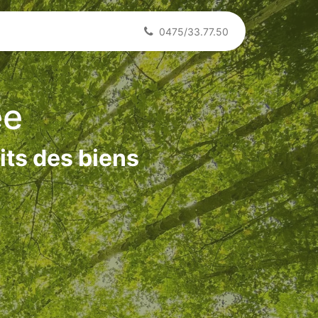
0475/33.77.50
ée
its des biens