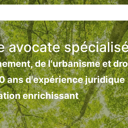
Formation
Contact
Rendez-vous
e avocate spécialis
nement, de l'urbanisme et dro
10 ans d'expérience juridique
tion enrichissant