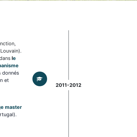
nction,
Louvain).
 dans
l
e
rbanisme
s donnés
n et
2011-2012
a
e master
rtugal).